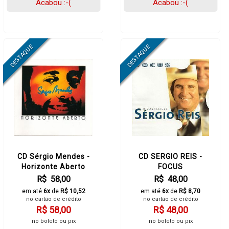
Acabou :-(
Acabou :-(
CD Sérgio Mendes -
CD SERGIO REIS -
Horizonte Aberto
FOCUS
R$ 58,00
R$ 48,00
em até
6x
de
R$ 10,52
em até
6x
de
R$ 8,70
no cartão de crédito
no cartão de crédito
R$ 58,00
R$ 48,00
no boleto ou pix
no boleto ou pix