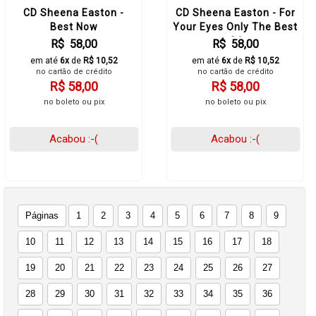
CD Sheena Easton -
CD Sheena Easton - For
Best Now
Your Eyes Only The Best
Of
R$ 58,00
R$ 58,00
em até
6x
de
R$ 10,52
em até
6x
de
R$ 10,52
no cartão de crédito
no cartão de crédito
R$ 58,00
R$ 58,00
no boleto ou pix
no boleto ou pix
Acabou :-(
Acabou :-(
Páginas
1
2
3
4
5
6
7
8
9
10
11
12
13
14
15
16
17
18
19
20
21
22
23
24
25
26
27
28
29
30
31
32
33
34
35
36