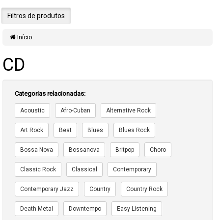
Filtros de produtos
Início
CD
Categorias relacionadas:
Acoustic
Afro-Cuban
Alternative Rock
Art Rock
Beat
Blues
Blues Rock
Bossa Nova
Bossanova
Britpop
Choro
Classic Rock
Classical
Contemporary
Contemporary Jazz
Country
Country Rock
Death Metal
Downtempo
Easy Listening