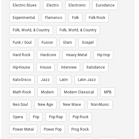
Electric Blues
Electro
Electronic
Eurodance
Experimental
Flamenco
Folk
Folk Rock
Folk, World, & Country
Folk, World, & Country
Funk / Soul
Fusion
Glam
Gospel
Hard Rock
Hardcore
Heavy Metal
Hip Hop
Hip-House
House
Interview
Italodance
Italo-Disco
Jazz
Latin
Latin Jazz
Math Rock
Modern
Modern Classical
MPB
Neo Soul
New Age
New Wave
Non-Music
Opera
Pop
Pop Rap
Pop Rock
Power Metal
Power Pop
Prog Rock