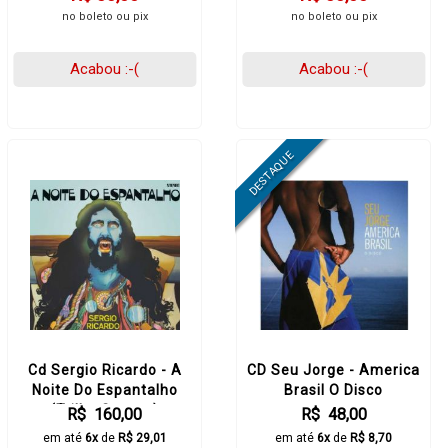
no boleto ou pix
no boleto ou pix
Acabou :-(
Acabou :-(
Cd Sergio Ricardo - A
CD Seu Jorge - America
Noite Do Espantalho
Brasil O Disco
(Trilha Sonora)
R$ 160,00
R$ 48,00
em até
6x
de
R$ 29,01
em até
6x
de
R$ 8,70