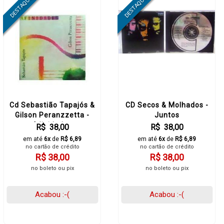
Cd Sebastião Tapajós &
CD Secos & Molhados -
Gilson Peranzzetta -
Juntos
Afinidades
R$ 38,00
R$ 38,00
em até
6x
de
R$ 6,89
em até
6x
de
R$ 6,89
no cartão de crédito
no cartão de crédito
R$ 38,00
R$ 38,00
no boleto ou pix
no boleto ou pix
Acabou :-(
Acabou :-(