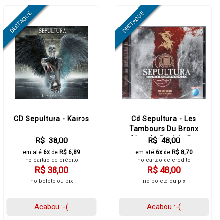
CD Sepultura - Kairos
Cd Sepultura - Les
Tambours Du Bronx
‎Alive At Rock In Rio
R$ 38,00
R$ 48,00
em até
6x
de
R$ 6,89
em até
6x
de
R$ 8,70
no cartão de crédito
no cartão de crédito
R$ 38,00
R$ 48,00
no boleto ou pix
no boleto ou pix
Acabou :-(
Acabou :-(