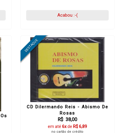
Acabou :-(
CD Dilermando Reis - Abismo De
Rosas
 Os
R$ 38,00
em até
6x
de
R$ 6,89
no cartão de crédito