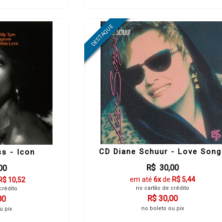
CD Diane Schuur - Love Song
s - Icon
R$ 30,00
00
em até
6x
de
R$ 5,44
R$ 10,52
no cartão de crédito
crédito
R$ 30,00
00
no boleto ou pix
u pix