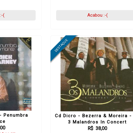
:-(
Acabou :-(
 - Penumbra
Cd Dicro - Bezerra & Moreira -
ce
3 Malandros In Concert
,00
R$ 38,00