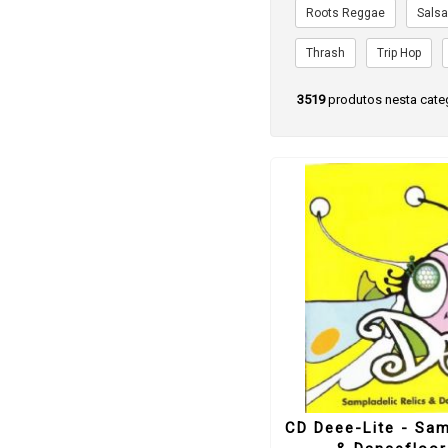
Roots Reggae
Sals
Thrash
Trip Hop
3519
produtos nesta cate
CD Deee-Lite - Sam