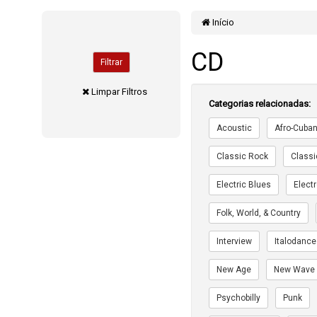
Início
CD
Filtrar
Limpar Filtros
Categorias relacionadas:
Acoustic
Afro-Cuba
Classic Rock
Classi
Electric Blues
Elect
Folk, World, & Country
Interview
Italodance
New Age
New Wave
Psychobilly
Punk