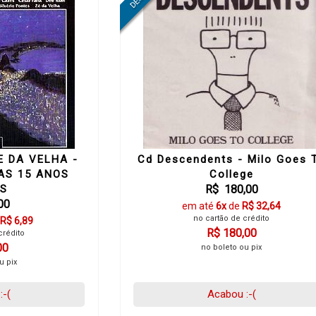
E DA VELHA -
Cd Descendents - Milo Goes 
AS 15 ANOS
College
IS
R$ 180,00
00
em até
6x
de
R$ 32,64
no cartão de crédito
R$ 6,89
R$ 180,00
crédito
00
no boleto ou pix
u pix
:-(
Acabou :-(