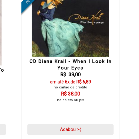
CD Diana Krall - When I Look In
Your Eyes
To
R$ 38,00
em até
6x
de
R$ 6,89
no cartão de crédito
R$ 38,00
no boleto ou pix
Acabou :-(