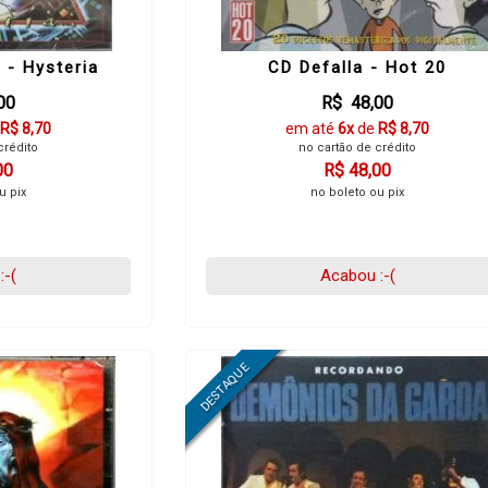
 - Hysteria
CD Defalla - Hot 20
00
R$ 48,00
R$ 8,70
em até
6x
de
R$ 8,70
crédito
no cartão de crédito
00
R$ 48,00
u pix
no boleto ou pix
:-(
Acabou :-(