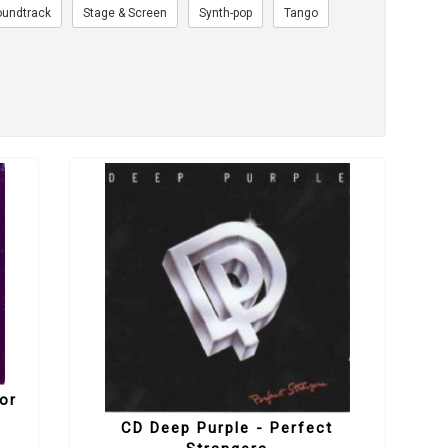
oundtrack
Stage & Screen
Synth-pop
Tango
or
CD Deep Purple - Perfect