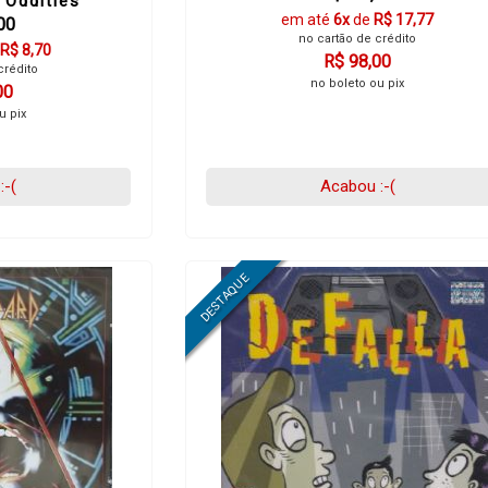
 Oddities
em até
6x
de
R$ 17,77
00
no cartão de crédito
R$ 8,70
R$ 98,00
crédito
no boleto ou pix
00
u pix
:-(
Acabou :-(