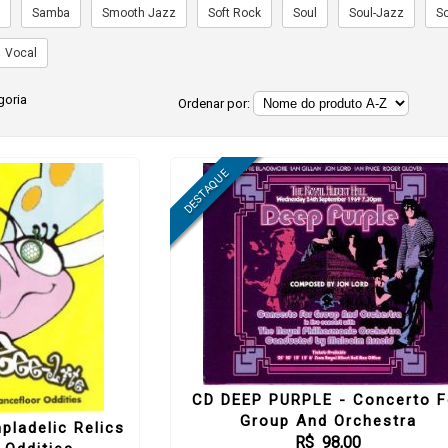
a
Samba
Smooth Jazz
Soft Rock
Soul
Soul-Jazz
S
Vocal
goria
Ordenar por:
CD DEEP PURPLE - Concerto F
Group And Orchestra
pladelic Relics
R$ 98,00