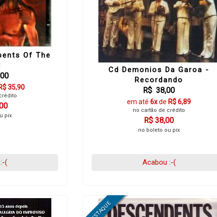
pents Of The
t
Cd Demonios Da Garoa -
,00
Recordando
R$ 35,90
R$ 38,00
crédito
em até
6x
de
R$ 6,89
,00
no cartão de crédito
u pix
R$ 38,00
no boleto ou pix
:-(
Acabou :-(