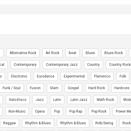
n
Alternative Rock
Art Rock
Beat
Blues
Blues Rock
cal
Contemporary
Contemporary Jazz
Country
Country Rock
ro
Electronic
Eurodance
Experimental
Flamenco
Folk
Funk / Soul
Fusion
Glam
Gospel
Hard Rock
Hardcore
Italo-Disco
Jazz
Latin
Latin Jazz
Math Rock
Mod
Non-Music
Opera
Pop
Pop Rap
Pop Rock
Power Me
Reggae
Rhythm & Blues
Rhythm & Blues
RnB/Swing
Rock