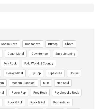
Bossa Nova
Bossanova
Britpop
Choro
Death Metal
Downtempo
Easy Listening
Folk Rock
Folk, World, & Country
Heavy Metal
Hip Hop
Hip-House
House
ern
Modern Classical
MPB
Neo Soul
tal
Power Pop
Prog Rock
Psychedelic Rock
Rock & Roll
Rock & Roll
Românticas