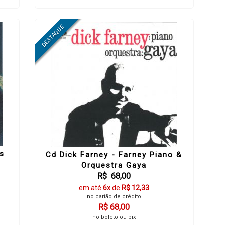
s
Cd Dick Farney - Farney Piano &
Orquestra Gaya
R$ 68,00
em até
6x
de
R$ 12,33
no cartão de crédito
R$ 68,00
no boleto ou pix