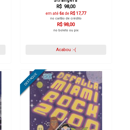
Strangers
R$ 98,00
em até
6x
de
R$ 17,77
no cartão de crédito
R$ 98,00
no boleto ou pix
Acabou :-(