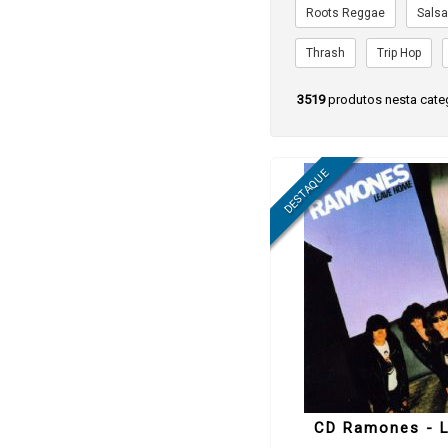
Roots Reggae
Sals
Thrash
Trip Hop
3519
produtos nesta cate
CD Ramones - 