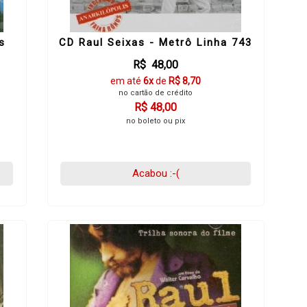
s
CD Raul Seixas - Metrô Linha 743
R$ 48,00
em até
6x
de
R$ 8,70
no cartão de crédito
R$ 48,00
no boleto ou pix
Acabou :-(