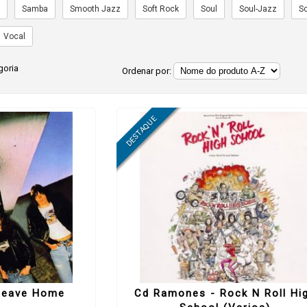
a
Samba
Smooth Jazz
Soft Rock
Soul
Soul-Jazz
S
Vocal
goria
Ordenar por:
Leave Home
Cd Ramones - Rock N Roll Hi