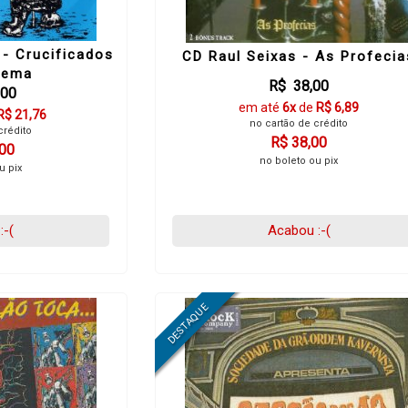
- Crucificados
CD Raul Seixas - As Profecia
tema
R$ 38,00
,00
em até
6x
de
R$ 6,89
R$ 21,76
no cartão de crédito
crédito
R$ 38,00
,00
no boleto ou pix
u pix
:-(
Acabou :-(