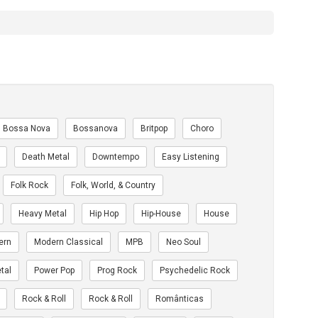
Bossa Nova
Bossanova
Britpop
Choro
Death Metal
Downtempo
Easy Listening
Folk Rock
Folk, World, & Country
Heavy Metal
Hip Hop
Hip-House
House
ern
Modern Classical
MPB
Neo Soul
tal
Power Pop
Prog Rock
Psychedelic Rock
Rock & Roll
Rock & Roll
Românticas