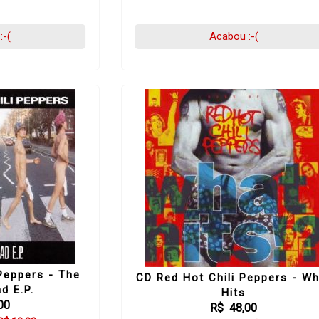
:-(
Acabou :-(
Peppers - The
CD Red Hot Chili Peppers - Wh
d E.P.
Hits
00
R$ 48,00