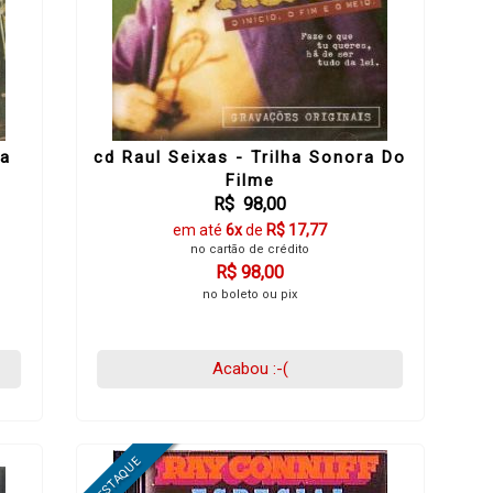
Da
cd Raul Seixas - Trilha Sonora Do
Filme
R$ 98,00
em até
6x
de
R$ 17,77
no cartão de crédito
R$ 98,00
no boleto ou pix
Acabou :-(