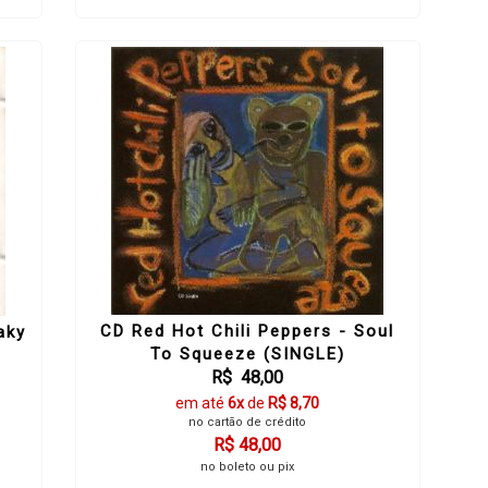
CD Red Hot Chili Peppers - Soul
aky
To Squeeze (SINGLE)
R$ 48,00
em até
6x
de
R$ 8,70
no cartão de crédito
R$ 48,00
no boleto ou pix