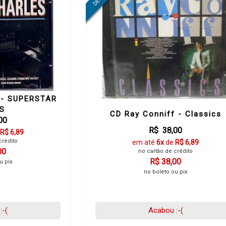
 - SUPERSTAR
ES
CD Ray Conniff - Classics
00
R$ 38,00
R$ 6,89
crédito
em até
6x
de
R$ 6,89
00
no cartão de crédito
R$ 38,00
u pix
no boleto ou pix
:-(
Acabou :-(