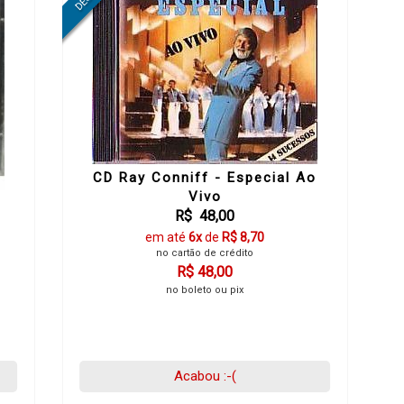
CD Ray Conniff - Especial Ao
Vivo
R$ 48,00
em até
6x
de
R$ 8,70
no cartão de crédito
R$ 48,00
no boleto ou pix
Acabou :-(