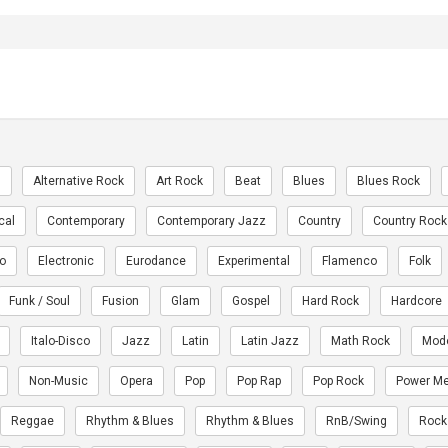
n
Alternative Rock
Art Rock
Beat
Blues
Blues Rock
cal
Contemporary
Contemporary Jazz
Country
Country Rock
ro
Electronic
Eurodance
Experimental
Flamenco
Folk
Funk / Soul
Fusion
Glam
Gospel
Hard Rock
Hardcore
Italo-Disco
Jazz
Latin
Latin Jazz
Math Rock
Mod
Non-Music
Opera
Pop
Pop Rap
Pop Rock
Power Me
Reggae
Rhythm & Blues
Rhythm & Blues
RnB/Swing
Rock