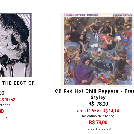
- THE BEST OF
CD Red Hot Chili Peppers - Fre
00
Styley
R$ 10,52
R$ 78,00
crédito
00
em até
6x
de
R$ 14,14
no cartão de crédito
u pix
R$ 78,00
no boleto ou pix