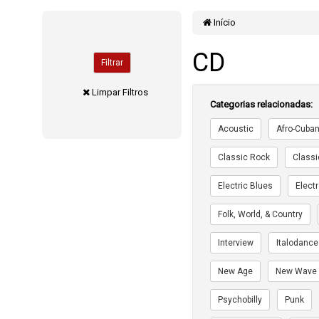
Início
CD
Filtrar
Limpar Filtros
Categorias relacionadas:
Acoustic
Afro-Cuba
Classic Rock
Classi
Electric Blues
Elect
Folk, World, & Country
Interview
Italodance
New Age
New Wave
Psychobilly
Punk