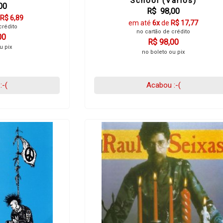
School (Varios)
00
R$ 98,00
R$ 6,89
em até
6x
de
R$ 17,77
crédito
no cartão de crédito
00
R$ 98,00
u pix
no boleto ou pix
:-(
Acabou :-(