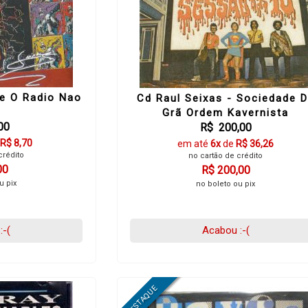
Se O Radio Nao
Cd Raul Seixas - Sociedade 
a
Grã Ordem Kavernista
00
R$ 200,00
R$ 8,70
em até
6x
de
R$ 36,26
crédito
no cartão de crédito
00
R$ 200,00
u pix
no boleto ou pix
:-(
Acabou :-(