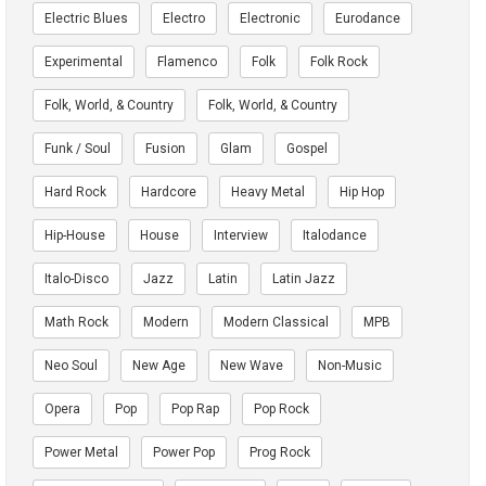
Electric Blues
Electro
Electronic
Eurodance
Experimental
Flamenco
Folk
Folk Rock
Folk, World, & Country
Folk, World, & Country
Funk / Soul
Fusion
Glam
Gospel
Hard Rock
Hardcore
Heavy Metal
Hip Hop
Hip-House
House
Interview
Italodance
Italo-Disco
Jazz
Latin
Latin Jazz
Math Rock
Modern
Modern Classical
MPB
Neo Soul
New Age
New Wave
Non-Music
Opera
Pop
Pop Rap
Pop Rock
Power Metal
Power Pop
Prog Rock