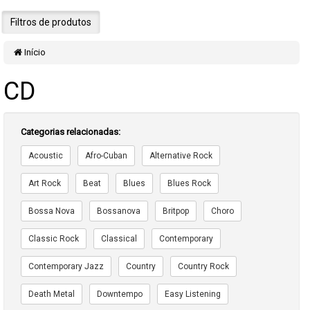
Filtros de produtos
Início
CD
Categorias relacionadas:
Acoustic
Afro-Cuban
Alternative Rock
Art Rock
Beat
Blues
Blues Rock
Bossa Nova
Bossanova
Britpop
Choro
Classic Rock
Classical
Contemporary
Contemporary Jazz
Country
Country Rock
Death Metal
Downtempo
Easy Listening