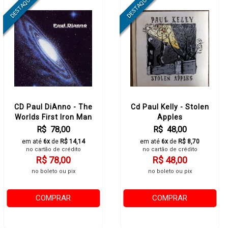
CD Paul DiAnno - The
Cd Paul Kelly - Stolen
Worlds First Iron Man
Apples
R$ 78,00
R$ 48,00
em até
6x
de
R$ 14,14
em até
6x
de
R$ 8,70
no cartão de crédito
no cartão de crédito
R$ 78,00
R$ 48,00
no boleto ou pix
no boleto ou pix
COMPRAR
COMPRAR