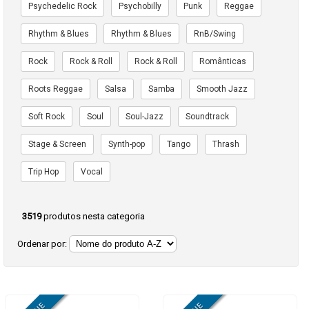
Psychedelic Rock
Psychobilly
Punk
Reggae
Rhythm & Blues
Rhythm & Blues
RnB/Swing
Rock
Rock & Roll
Rock & Roll
Românticas
Roots Reggae
Salsa
Samba
Smooth Jazz
Soft Rock
Soul
Soul-Jazz
Soundtrack
Stage & Screen
Synth-pop
Tango
Thrash
Trip Hop
Vocal
3519
produtos nesta categoria
Ordenar por: