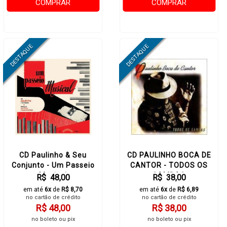
COMPRAR
COMPRAR
CD Paulinho & Seu
CD PAULINHO BOCA DE
Conjunto - Um Passeio
CANTOR - TODOS OS
Musical
SAMBAS
R$ 48,00
R$ 38,00
em até
6x
de
R$ 8,70
em até
6x
de
R$ 6,89
no cartão de crédito
no cartão de crédito
R$ 48,00
R$ 38,00
no boleto ou pix
no boleto ou pix