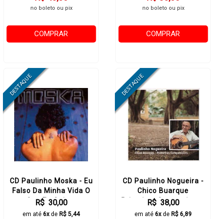
no boleto ou pix
no boleto ou pix
COMPRAR
COMPRAR
CD Paulinho Moska - Eu
CD Paulinho Nogueira -
Falso Da Minha Vida O
Chico Buarque
Que Eu Quiser
Primeiras Composicoes
R$ 30,00
R$ 38,00
em até
6x
de
R$ 5,44
em até
6x
de
R$ 6,89