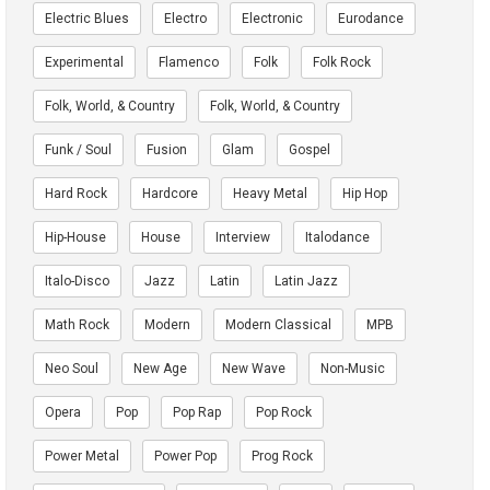
Electric Blues
Electro
Electronic
Eurodance
Experimental
Flamenco
Folk
Folk Rock
Folk, World, & Country
Folk, World, & Country
Funk / Soul
Fusion
Glam
Gospel
Hard Rock
Hardcore
Heavy Metal
Hip Hop
Hip-House
House
Interview
Italodance
Italo-Disco
Jazz
Latin
Latin Jazz
Math Rock
Modern
Modern Classical
MPB
Neo Soul
New Age
New Wave
Non-Music
Opera
Pop
Pop Rap
Pop Rock
Power Metal
Power Pop
Prog Rock