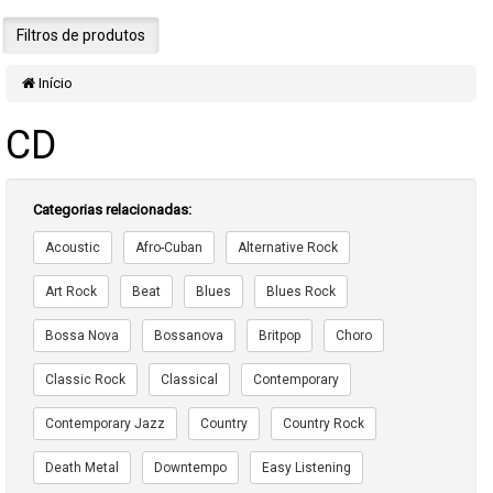
Filtros de produtos
Início
CD
Categorias relacionadas:
Acoustic
Afro-Cuban
Alternative Rock
Art Rock
Beat
Blues
Blues Rock
Bossa Nova
Bossanova
Britpop
Choro
Classic Rock
Classical
Contemporary
Contemporary Jazz
Country
Country Rock
Death Metal
Downtempo
Easy Listening