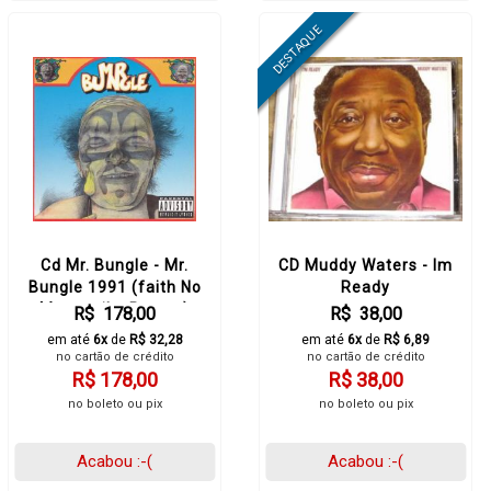
Cd Mr. Bungle - Mr.
CD Muddy Waters - Im
Bungle 1991 (faith No
Ready
More-mike Patton)
R$ 178,00
R$ 38,00
em até
6x
de
R$ 32,28
em até
6x
de
R$ 6,89
no cartão de crédito
no cartão de crédito
R$ 178,00
R$ 38,00
no boleto ou pix
no boleto ou pix
Acabou :-(
Acabou :-(