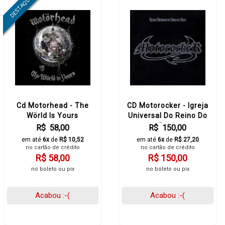
Cd Motorhead - The
CD Motorocker - Igreja
Wörld Is Yours
Universal Do Reino Do
Rock
R$ 58,00
R$ 150,00
em até
6x
de
R$ 10,52
em até
6x
de
R$ 27,20
no cartão de crédito
no cartão de crédito
R$ 58,00
R$ 150,00
no boleto ou pix
no boleto ou pix
Acabou :-(
Acabou :-(