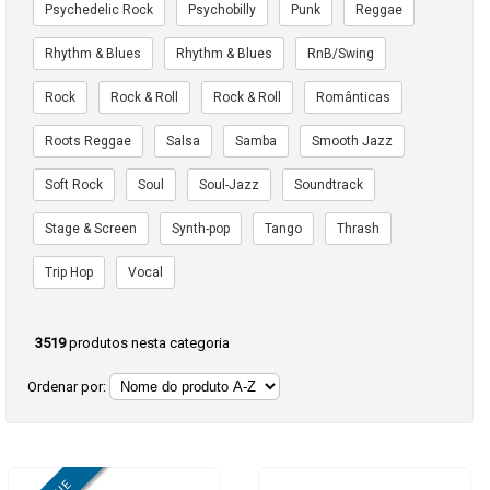
Psychedelic Rock
Psychobilly
Punk
Reggae
Rhythm & Blues
Rhythm & Blues
RnB/Swing
Rock
Rock & Roll
Rock & Roll
Românticas
Roots Reggae
Salsa
Samba
Smooth Jazz
Soft Rock
Soul
Soul-Jazz
Soundtrack
Stage & Screen
Synth-pop
Tango
Thrash
Trip Hop
Vocal
3519
produtos nesta categoria
Ordenar por: