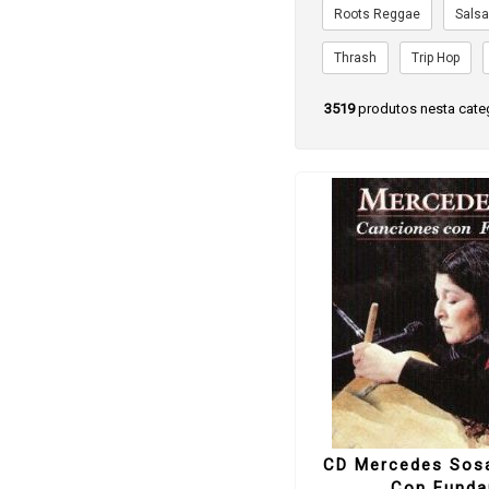
Roots Reggae
Sals
Thrash
Trip Hop
3519
produtos nesta cate
CD Mercedes Sosa
Con Fund