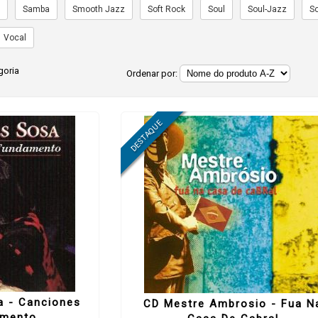
a
Samba
Smooth Jazz
Soft Rock
Soul
Soul-Jazz
S
Vocal
goria
Ordenar por:
 - Canciones
CD Mestre Ambrosio - Fua N
amento