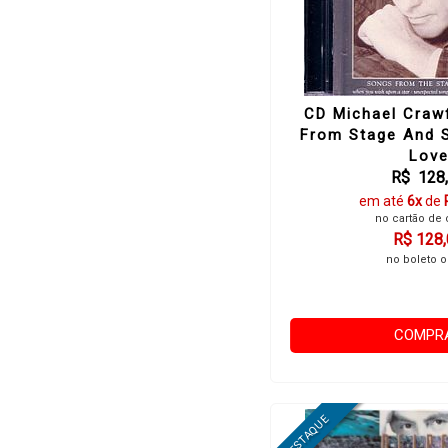
CD Michael Craw
From Stage And S
Lov
R$ 128
em até
6x
de
no cartão de 
R$ 128
no boleto o
COMPR