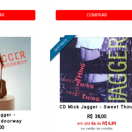
AR
COMPRAR
CD Mick Jagger - Sweet Thin
gger -
R$ 38,00
edoorway
em até
6x
de
R$ 6,89
00
no cartão de crédito