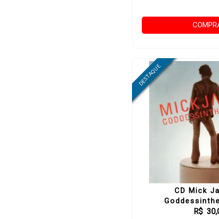
COMPR
CD Mick Ja
Goddessinth
R$ 30,