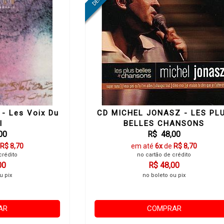
 - Les Voix Du
CD MICHEL JONASZ - LES PL
l
BELLES CHANSONS
00
R$ 48,00
R$ 8,70
em até
6x
de
R$ 8,70
crédito
no cartão de crédito
00
R$ 48,00
u pix
no boleto ou pix
AR
COMPRAR