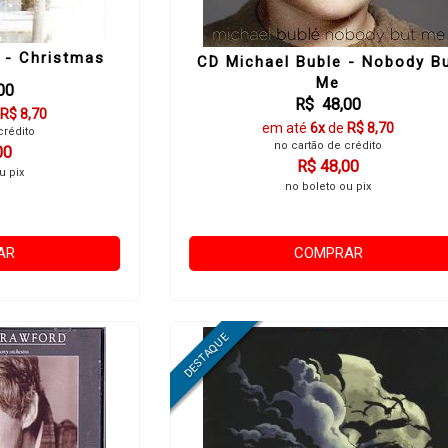
 - Christmas
CD Michael Buble - Nobody B
Me
00
R$ 48,00
R$ 8,70
em até
6x
de
R$ 8,70
crédito
no cartão de crédito
00
R$ 48,00
u pix
no boleto ou pix
AR
COMPRAR