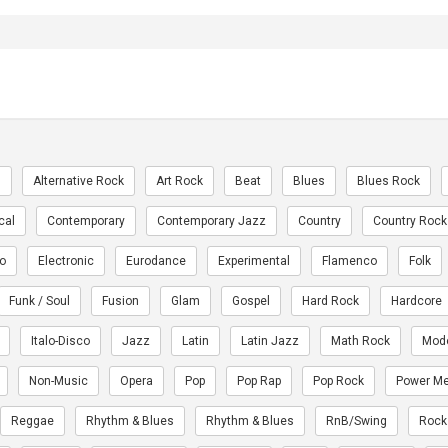
n
Alternative Rock
Art Rock
Beat
Blues
Blues Rock
cal
Contemporary
Contemporary Jazz
Country
Country Rock
ro
Electronic
Eurodance
Experimental
Flamenco
Folk
Funk / Soul
Fusion
Glam
Gospel
Hard Rock
Hardcore
Italo-Disco
Jazz
Latin
Latin Jazz
Math Rock
Mod
Non-Music
Opera
Pop
Pop Rap
Pop Rock
Power Me
Reggae
Rhythm & Blues
Rhythm & Blues
RnB/Swing
Rock