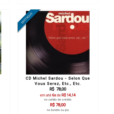
G
CD Michel Sardou - Selon Que
Vous Serez, Etc., Etc.
R$ 78,00
em até
6x
de
R$ 14,14
no cartão de crédito
R$ 78,00
no boleto ou pix