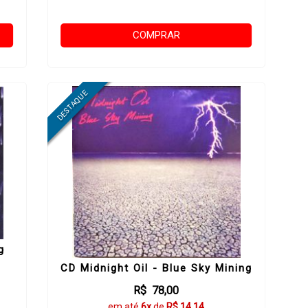
COMPRAR
g
CD Midnight Oil - Blue Sky Mining
R$ 78,00
em até
6x
de
R$ 14,14