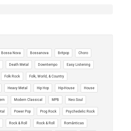
Bossa Nova
Bossanova
Britpop
Choro
Death Metal
Downtempo
Easy Listening
Folk Rock
Folk, World, & Country
Heavy Metal
Hip Hop
Hip-House
House
ern
Modern Classical
MPB
Neo Soul
tal
Power Pop
Prog Rock
Psychedelic Rock
Rock & Roll
Rock & Roll
Românticas