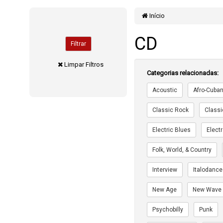
Início
CD
Filtrar
Limpar Filtros
Categorias relacionadas:
Acoustic
Afro-Cuba
Classic Rock
Classi
Electric Blues
Elect
Folk, World, & Country
Interview
Italodance
New Age
New Wave
Psychobilly
Punk