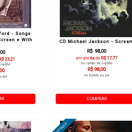
ford - Songs
creen e With
CD Michael Jackson - Screa
e
R$ 98,00
,00
em até
6x
de
R$ 17,77
R$ 23,21
no cartão de crédito
crédito
R$ 98,00
,00
no boleto ou pix
u pix
AR
COMPRAR