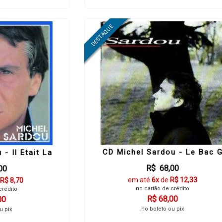
CD Michel Sardou - Le Bac 
- Il Etait La
R$ 68,00
00
em até
6x
de
R$ 12,33
R$ 8,70
no cartão de crédito
crédito
R$ 68,00
00
no boleto ou pix
u pix