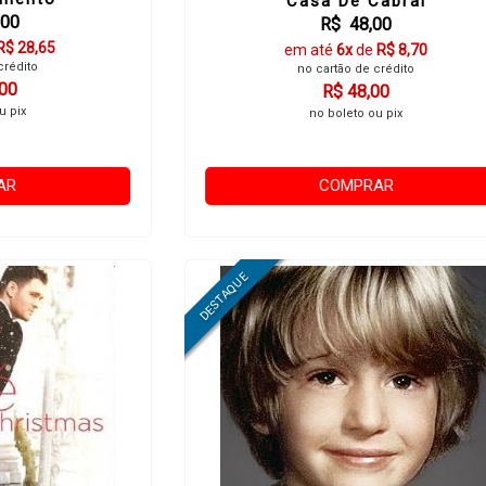
Casa De Cabral
,00
R$ 48,00
R$ 28,65
em até
6x
de
R$ 8,70
crédito
no cartão de crédito
,00
R$ 48,00
u pix
no boleto ou pix
AR
COMPRAR