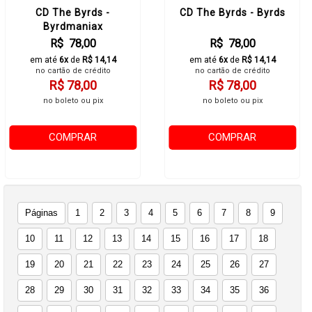
CD The Byrds -
CD The Byrds - Byrds
Byrdmaniax
R$ 78,00
R$ 78,00
em até
6x
de
R$ 14,14
em até
6x
de
R$ 14,14
no cartão de crédito
no cartão de crédito
R$ 78,00
R$ 78,00
no boleto ou pix
no boleto ou pix
COMPRAR
COMPRAR
Páginas
1
2
3
4
5
6
7
8
9
10
11
12
13
14
15
16
17
18
19
20
21
22
23
24
25
26
27
28
29
30
31
32
33
34
35
36