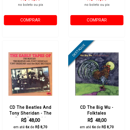
no boleto ou pix
no boleto ou pix
COMPRAR
COMPRAR
CD The Beatles And
CD The Big Wu -
Tony Sheridan - The
Folktales
Early Tapes Of
R$ 48,00
R$ 48,00
em até
6x
de
R$ 8,70
em até
6x
de
R$ 8,70