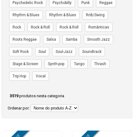
Psychedelic Rock
Psychobilly
Punk
Reggae
Rhythm & Blues
Rhythm & Blues
RnB/Swing
Rock
Rock & Roll
Rock & Roll
Românticas
Roots Reggae
Salsa
Samba
Smooth Jazz
Soft Rock
Soul
Soul-Jazz
Soundtrack
Stage & Screen
Synth-pop
Tango
Thrash
Trip Hop
Vocal
3519
produtos nesta categoria
Ordenar por: