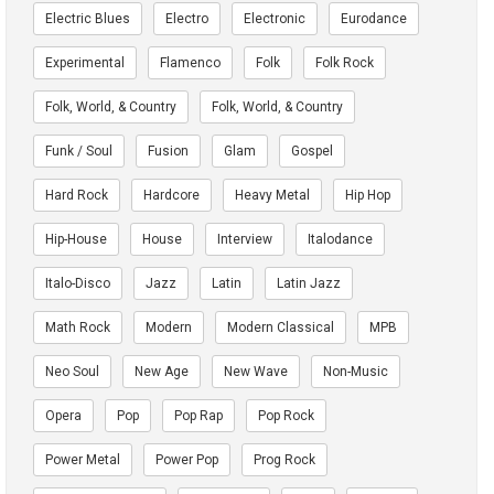
Electric Blues
Electro
Electronic
Eurodance
Experimental
Flamenco
Folk
Folk Rock
Folk, World, & Country
Folk, World, & Country
Funk / Soul
Fusion
Glam
Gospel
Hard Rock
Hardcore
Heavy Metal
Hip Hop
Hip-House
House
Interview
Italodance
Italo-Disco
Jazz
Latin
Latin Jazz
Math Rock
Modern
Modern Classical
MPB
Neo Soul
New Age
New Wave
Non-Music
Opera
Pop
Pop Rap
Pop Rock
Power Metal
Power Pop
Prog Rock