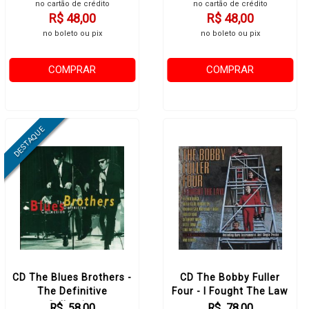
no cartão de crédito
no cartão de crédito
R$ 48,00
R$ 48,00
no boleto ou pix
no boleto ou pix
COMPRAR
COMPRAR
CD The Blues Brothers -
CD The Bobby Fuller
The Definitive
Four - I Fought The Law
Collection
R$ 58,00
R$ 78,00