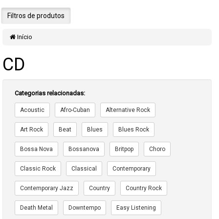
Filtros de produtos
Início
CD
Categorias relacionadas:
Acoustic
Afro-Cuban
Alternative Rock
Art Rock
Beat
Blues
Blues Rock
Bossa Nova
Bossanova
Britpop
Choro
Classic Rock
Classical
Contemporary
Contemporary Jazz
Country
Country Rock
Death Metal
Downtempo
Easy Listening