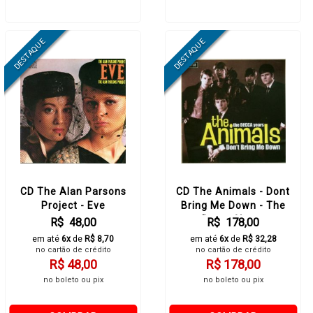
CD The Alan Parsons
CD The Animals - Dont
Project - Eve
Bring Me Down - The
Decca Years
R$ 48,00
R$ 178,00
em até
6x
de
R$ 8,70
em até
6x
de
R$ 32,28
no cartão de crédito
no cartão de crédito
R$ 48,00
R$ 178,00
no boleto ou pix
no boleto ou pix