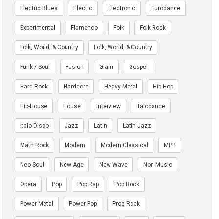
Electric Blues
Electro
Electronic
Eurodance
Experimental
Flamenco
Folk
Folk Rock
Folk, World, & Country
Folk, World, & Country
Funk / Soul
Fusion
Glam
Gospel
Hard Rock
Hardcore
Heavy Metal
Hip Hop
Hip-House
House
Interview
Italodance
Italo-Disco
Jazz
Latin
Latin Jazz
Math Rock
Modern
Modern Classical
MPB
Neo Soul
New Age
New Wave
Non-Music
Opera
Pop
Pop Rap
Pop Rock
Power Metal
Power Pop
Prog Rock