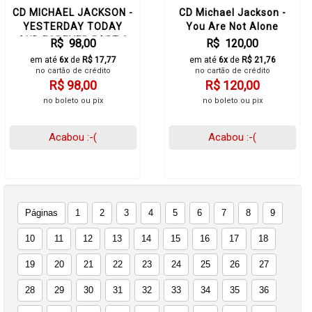
CD MICHAEL JACKSON -
CD Michael Jackson -
YESTERDAY TODAY
You Are Not Alone
AND FOREVER PART 3
R$ 98,00
R$ 120,00
em até
6x
de
R$ 17,77
em até
6x
de
R$ 21,76
no cartão de crédito
no cartão de crédito
R$ 98,00
R$ 120,00
no boleto ou pix
no boleto ou pix
Acabou :-(
Acabou :-(
Páginas
1
2
3
4
5
6
7
8
9
10
11
12
13
14
15
16
17
18
19
20
21
22
23
24
25
26
27
28
29
30
31
32
33
34
35
36