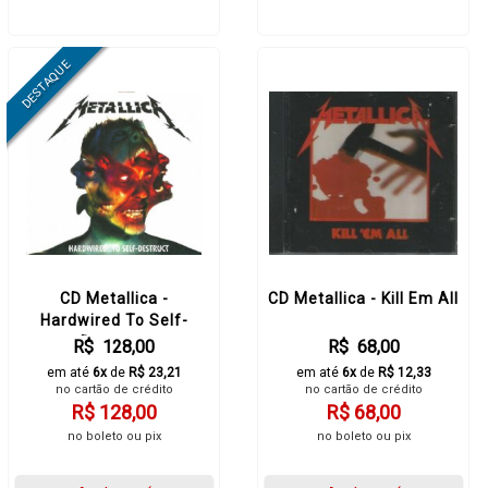
CD Metallica -
CD Metallica - Kill Em All
Hardwired To Self-
Destruct
R$ 128,00
R$ 68,00
em até
6x
de
R$ 23,21
em até
6x
de
R$ 12,33
no cartão de crédito
no cartão de crédito
R$ 128,00
R$ 68,00
no boleto ou pix
no boleto ou pix