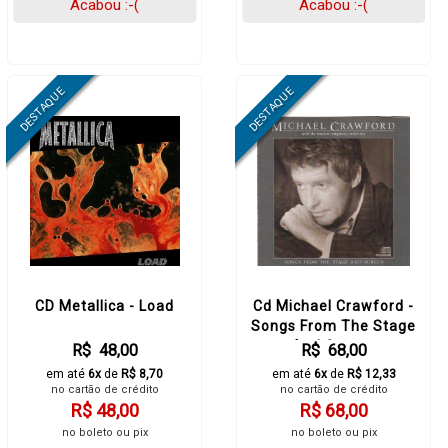
Acabou :-(
Acabou :-(
CD Metallica - Load
Cd Michael Crawford -
Songs From The Stage
And Screen
R$ 48,00
R$ 68,00
em até
6x
de
R$ 8,70
em até
6x
de
R$ 12,33
no cartão de crédito
no cartão de crédito
R$ 48,00
R$ 68,00
no boleto ou pix
no boleto ou pix