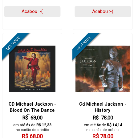
Acabou :-(
Acabou :-(
CD Michael Jackson -
Cd Michael Jackson -
Blood On The Dance
History
Floor
R$ 68,00
R$ 78,00
em até
6x
de
R$ 12,33
em até
6x
de
R$ 14,14
no cartão de crédito
no cartão de crédito
R$ 68,00
R$ 78,00