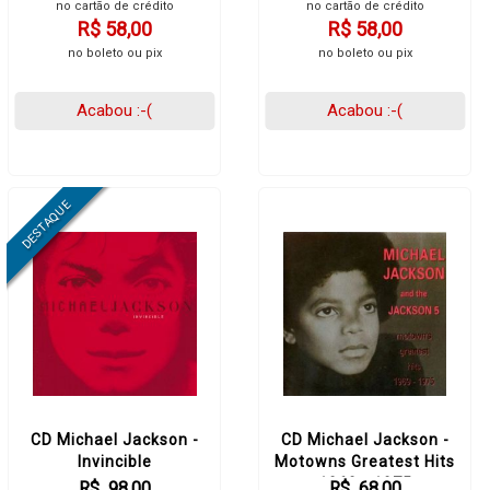
no cartão de crédito
no cartão de crédito
R$ 58,00
R$ 58,00
no boleto ou pix
no boleto ou pix
Acabou :-(
Acabou :-(
CD Michael Jackson -
CD Michael Jackson -
Invincible
Motowns Greatest Hits
1969 - 1975
R$ 98,00
R$ 68,00