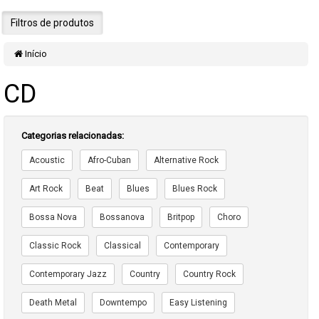
Filtros de produtos
Início
CD
Categorias relacionadas:
Acoustic
Afro-Cuban
Alternative Rock
Art Rock
Beat
Blues
Blues Rock
Bossa Nova
Bossanova
Britpop
Choro
Classic Rock
Classical
Contemporary
Contemporary Jazz
Country
Country Rock
Death Metal
Downtempo
Easy Listening