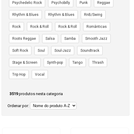
Psychedelic Rock
Psychobilly
Punk
Reggae
Rhythm & Blues
Rhythm & Blues
RnB/Swing
Rock
Rock & Roll
Rock & Roll
Românticas
Roots Reggae
Salsa
Samba
Smooth Jazz
Soft Rock
Soul
Soul-Jazz
Soundtrack
Stage & Screen
Synth-pop
Tango
Thrash
Trip Hop
Vocal
3519
produtos nesta categoria
Ordenar por: