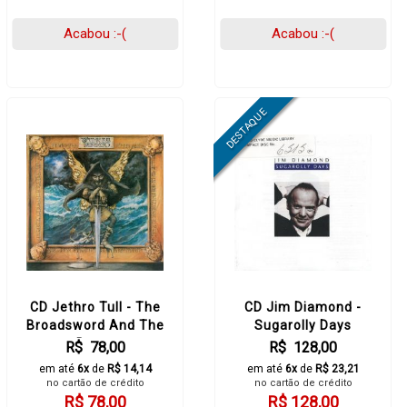
Acabou :-(
Acabou :-(
CD Jethro Tull - The
CD Jim Diamond -
Broadsword And The
Sugarolly Days
Beast
R$ 78,00
R$ 128,00
em até
6x
de
R$ 14,14
em até
6x
de
R$ 23,21
no cartão de crédito
no cartão de crédito
R$ 78,00
R$ 128,00