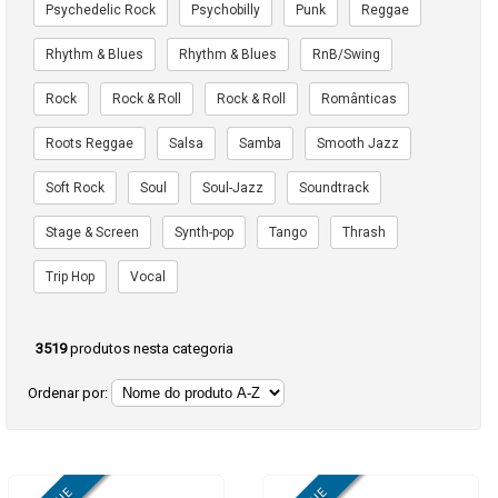
Psychedelic Rock
Psychobilly
Punk
Reggae
Rhythm & Blues
Rhythm & Blues
RnB/Swing
Rock
Rock & Roll
Rock & Roll
Românticas
Roots Reggae
Salsa
Samba
Smooth Jazz
Soft Rock
Soul
Soul-Jazz
Soundtrack
Stage & Screen
Synth-pop
Tango
Thrash
Trip Hop
Vocal
3519
produtos nesta categoria
Ordenar por: