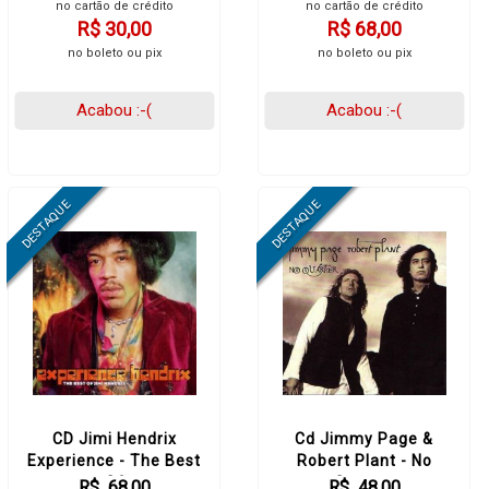
no cartão de crédito
no cartão de crédito
R$ 30,00
R$ 68,00
no boleto ou pix
no boleto ou pix
Acabou :-(
Acabou :-(
CD Jimi Hendrix
Cd Jimmy Page &
Experience - The Best
Robert Plant - No
Of
Quarter
R$ 68,00
R$ 48,00