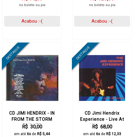
no boleto ou pix
no boleto ou pix
Acabou :-(
Acabou :-(
CD JIMI HENDRIX - IN
CD Jimi Hendrix
FROM THE STORM
Experience - Live At
TRIBUTE
Winterland
R$ 30,00
R$ 68,00
em até
6x
de
R$ 5,44
em até
6x
de
R$ 12,33