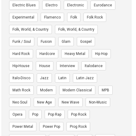
Electric Blues
Electro
Electronic
Eurodance
Experimental
Flamenco
Folk
Folk Rock
Folk, World, & Country
Folk, World, & Country
Funk / Soul
Fusion
Glam
Gospel
Hard Rock
Hardcore
Heavy Metal
Hip Hop
Hip-House
House
Interview
Italodance
Italo-Disco
Jazz
Latin
Latin Jazz
Math Rock
Modern
Modern Classical
MPB
Neo Soul
New Age
New Wave
Non-Music
Opera
Pop
Pop Rap
Pop Rock
Power Metal
Power Pop
Prog Rock