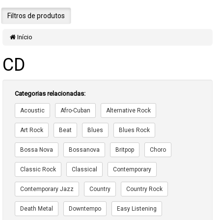
Filtros de produtos
Início
CD
Categorias relacionadas:
Acoustic
Afro-Cuban
Alternative Rock
Art Rock
Beat
Blues
Blues Rock
Bossa Nova
Bossanova
Britpop
Choro
Classic Rock
Classical
Contemporary
Contemporary Jazz
Country
Country Rock
Death Metal
Downtempo
Easy Listening