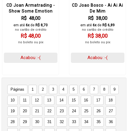
CD Joan Armatrading -
CD Joao Bosco - Ai Ai Ai
Show Some Emotion
De Mim
R$ 48,00
R$ 38,00
em até
6x
de
R$ 8,70
em até
6x
de
R$ 6,89
no cartão de crédito
no cartão de crédito
R$ 48,00
R$ 38,00
no boleto ou pix
no boleto ou pix
Acabou :-(
Acabou :-(
Páginas
1
2
3
4
5
6
7
8
9
10
11
12
13
14
15
16
17
18
19
20
21
22
23
24
25
26
27
28
29
30
31
32
33
34
35
36