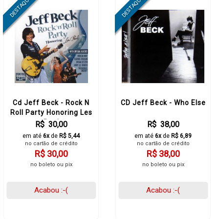
Cd Jeff Beck - Rock N
CD Jeff Beck - Who Else
Roll Party Honoring Les
Paul
R$ 30,00
R$ 38,00
em até
6x
de
R$ 5,44
em até
6x
de
R$ 6,89
no cartão de crédito
no cartão de crédito
R$ 30,00
R$ 38,00
no boleto ou pix
no boleto ou pix
Acabou :-(
Acabou :-(