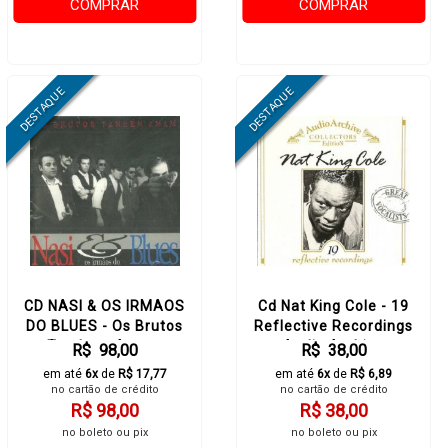
COMPRAR
COMPRAR
CD NASI & OS IRMAOS
Cd Nat King Cole - 19
DO BLUES - Os Brutos
Reflective Recordings
Tambem Amam
Audio Archive
R$ 98,00
R$ 38,00
em até
6x
de
R$ 17,77
em até
6x
de
R$ 6,89
no cartão de crédito
no cartão de crédito
R$ 98,00
R$ 38,00
no boleto ou pix
no boleto ou pix