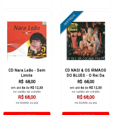
CD Nara Leão - Sem
CD NASI & OS IRMAOS
Limite
DO BLUES - O Rei Da
Cocada Preta
R$ 68,00
R$ 68,00
em até
6x
de
R$ 12,33
em até
6x
de
R$ 12,33
no cartão de crédito
no cartão de crédito
R$ 68,00
R$ 68,00
no boleto ou pix
no boleto ou pix