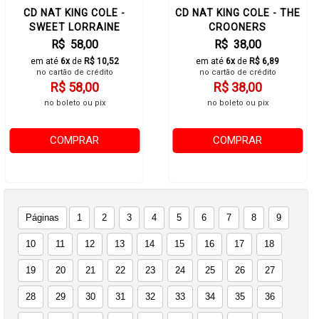
CD NAT KING COLE -
CD NAT KING COLE - THE
SWEET LORRAINE
CROONERS
R$ 58,00
R$ 38,00
em até
6x
de
R$ 10,52
em até
6x
de
R$ 6,89
no cartão de crédito
no cartão de crédito
R$ 58,00
R$ 38,00
no boleto ou pix
no boleto ou pix
COMPRAR
COMPRAR
Páginas
1
2
3
4
5
6
7
8
9
10
11
12
13
14
15
16
17
18
19
20
21
22
23
24
25
26
27
28
29
30
31
32
33
34
35
36