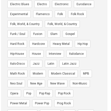
Electric Blues
Electro
Electronic
Eurodance
Experimental
Flamenco
Folk
Folk Rock
Folk, World, & Country
Folk, World, & Country
Funk / Soul
Fusion
Glam
Gospel
Hard Rock
Hardcore
Heavy Metal
Hip Hop
Hip-House
House
Interview
Italodance
Italo-Disco
Jazz
Latin
Latin Jazz
Math Rock
Modern
Modern Classical
MPB
Neo Soul
New Age
New Wave
Non-Music
Opera
Pop
Pop Rap
Pop Rock
Power Metal
Power Pop
Prog Rock