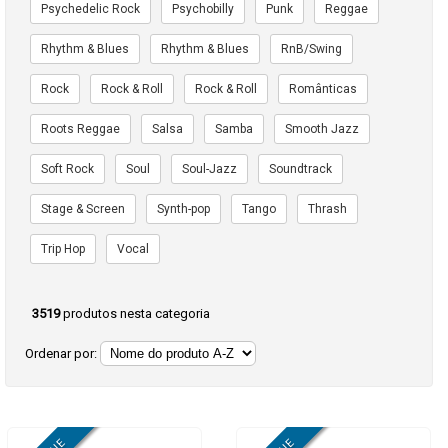
Psychedelic Rock
Psychobilly
Punk
Reggae
Rhythm & Blues
Rhythm & Blues
RnB/Swing
Rock
Rock & Roll
Rock & Roll
Românticas
Roots Reggae
Salsa
Samba
Smooth Jazz
Soft Rock
Soul
Soul-Jazz
Soundtrack
Stage & Screen
Synth-pop
Tango
Thrash
Trip Hop
Vocal
3519
produtos nesta categoria
Ordenar por: