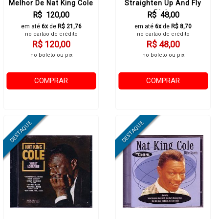
Melhor De Nat King Cole
Straighten Up And Fly
Right
R$ 120,00
R$ 48,00
em até
6x
de
R$ 21,76
em até
6x
de
R$ 8,70
no cartão de crédito
no cartão de crédito
R$ 120,00
R$ 48,00
no boleto ou pix
no boleto ou pix
COMPRAR
COMPRAR