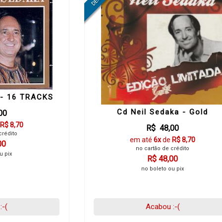
 - 16 TRACKS
Cd Neil Sedaka - Gold
00
R$ 8,70
R$ 48,00
crédito
em até
6x
de
R$ 8,70
00
no cartão de crédito
u pix
R$ 48,00
no boleto ou pix
:-(
Acabou :-(