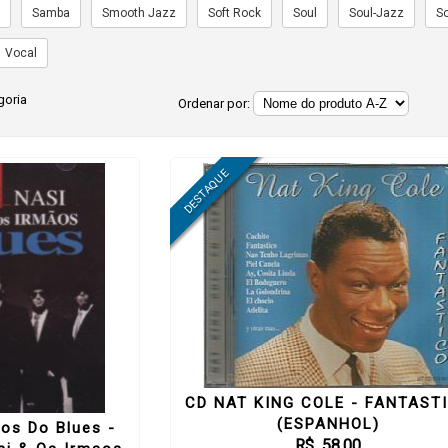
a
Samba
Smooth Jazz
Soft Rock
Soul
Soul-Jazz
S
Vocal
goria
Ordenar por:
CD NAT KING COLE - FANTAST
(ESPANHOL)
os Do Blues -
R$ 58,00