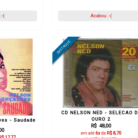
:-(
Acabou :-(
CD NELSON NED - SELECAO D
OURO 2
ves - Saudade
R$ 48,00
00
em até
6x
de
R$ 8,70
R$ 17,77