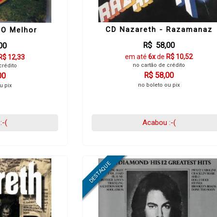
CD Nazareth - Razamanaz
 O Melhor
R$ 58,00
00
em até
6x
de
R$ 10,52
R$ 12,33
no cartão de crédito
crédito
R$ 58,00
00
no boleto ou pix
u pix
:-(
Acabou :-(