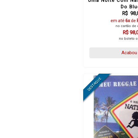
Uma Noite Com Nas
Do Blu
R$ 98,
em até
6x
de
no cartão de 
R$ 98,
no boleto o
Acabou 