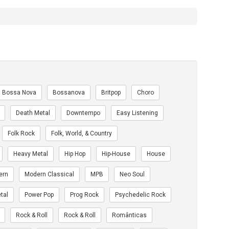
Bossa Nova
Bossanova
Britpop
Choro
Death Metal
Downtempo
Easy Listening
Folk Rock
Folk, World, & Country
Heavy Metal
Hip Hop
Hip-House
House
ern
Modern Classical
MPB
Neo Soul
tal
Power Pop
Prog Rock
Psychedelic Rock
Rock & Roll
Rock & Roll
Românticas