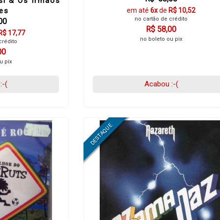
i & Os Irmaos
es
em até
6x
de
R$ 10,52
no cartão de crédito
00
R$ 58,00
R$ 17,77
no boleto ou pix
crédito
00
u pix
:-(
Acabou :-(