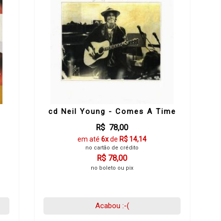
cd Neil Young - Comes A Time
R$ 78,00
em até
6x
de
R$ 14,14
no cartão de crédito
R$ 78,00
no boleto ou pix
Acabou :-(