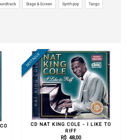
oundtrack
Stage & Screen
Synth-pop
Tango
CD NAT KING COLE - I LIKE TO
ICO
RIFF
R$ 48,00