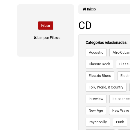
Início
CD
Filtrar
Limpar Filtros
Categorias relacionadas:
Acoustic
Afro-Cuba
Classic Rock
Classi
Electric Blues
Elect
Folk, World, & Country
Interview
Italodance
New Age
New Wave
Psychobilly
Punk