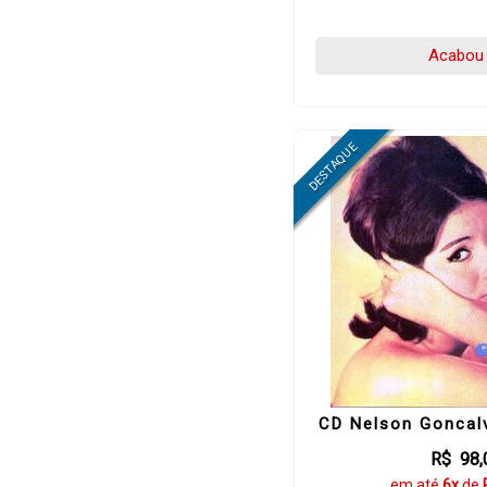
Acabou 
CD Nelson Goncal
R$ 98,
em até
6x
de