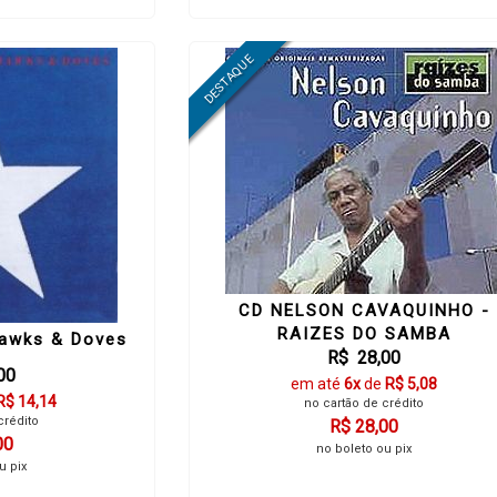
CD NELSON CAVAQUINHO -
RAIZES DO SAMBA
Hawks & Doves
R$ 28,00
00
em até
6x
de
R$ 5,08
R$ 14,14
no cartão de crédito
crédito
R$ 28,00
00
no boleto ou pix
u pix