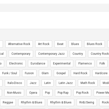
n
Alternative Rock
Art Rock
Beat
Blues
Blues Rock
cal
Contemporary
Contemporary Jazz
Country
Country Rock
ro
Electronic
Eurodance
Experimental
Flamenco
Folk
Funk / Soul
Fusion
Glam
Gospel
Hard Rock
Hardcore
Italo-Disco
Jazz
Latin
Latin Jazz
Math Rock
Mod
Non-Music
Opera
Pop
Pop Rap
Pop Rock
Power Me
Reggae
Rhythm & Blues
Rhythm & Blues
RnB/Swing
Rock