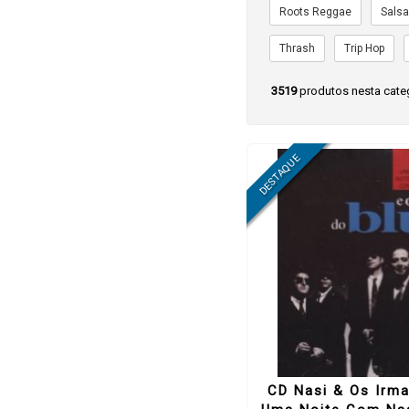
Roots Reggae
Sals
Thrash
Trip Hop
3519
produtos nesta cate
CD Nasi & Os Irma