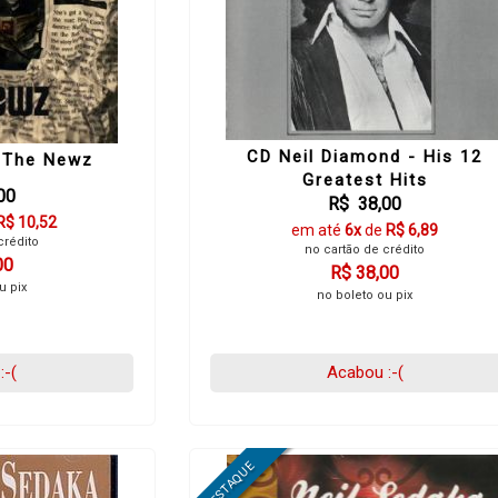
CD Neil Diamond - His 12
 The Newz
Greatest Hits
00
R$ 38,00
R$ 10,52
em até
6x
de
R$ 6,89
crédito
no cartão de crédito
00
R$ 38,00
u pix
no boleto ou pix
:-(
Acabou :-(