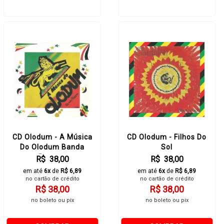
CD Olodum - A Música
CD Olodum - Filhos Do
Do Olodum Banda
Sol
Reggae
R$ 38,00
R$ 38,00
em até
6x
de
R$ 6,89
em até
6x
de
R$ 6,89
no cartão de crédito
no cartão de crédito
R$ 38,00
R$ 38,00
no boleto ou pix
no boleto ou pix