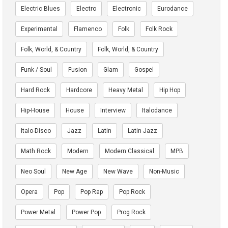
Electric Blues
Electro
Electronic
Eurodance
Experimental
Flamenco
Folk
Folk Rock
Folk, World, & Country
Folk, World, & Country
Funk / Soul
Fusion
Glam
Gospel
Hard Rock
Hardcore
Heavy Metal
Hip Hop
Hip-House
House
Interview
Italodance
Italo-Disco
Jazz
Latin
Latin Jazz
Math Rock
Modern
Modern Classical
MPB
Neo Soul
New Age
New Wave
Non-Music
Opera
Pop
Pop Rap
Pop Rock
Power Metal
Power Pop
Prog Rock