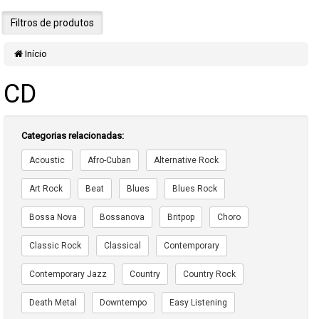
Filtros de produtos
Início
CD
Categorias relacionadas:
Acoustic
Afro-Cuban
Alternative Rock
Art Rock
Beat
Blues
Blues Rock
Bossa Nova
Bossanova
Britpop
Choro
Classic Rock
Classical
Contemporary
Contemporary Jazz
Country
Country Rock
Death Metal
Downtempo
Easy Listening