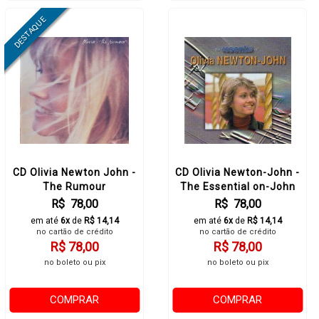
CD Olivia Newton John -
CD Olivia Newton-John -
The Rumour
The Essential on-John
R$ 78,00
R$ 78,00
em até
6x
de
R$ 14,14
em até
6x
de
R$ 14,14
no cartão de crédito
no cartão de crédito
R$ 78,00
R$ 78,00
no boleto ou pix
no boleto ou pix
COMPRAR
COMPRAR