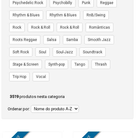
Psychedelic Rock
Psychobilly
Punk
Reggae
Rhythm & Blues
Rhythm & Blues
RnB/Swing
Rock
Rock & Roll
Rock & Roll
Românticas
Roots Reggae
Salsa
Samba
Smooth Jazz
Soft Rock
Soul
Soul-Jazz
Soundtrack
Stage & Screen
Synth-pop
Tango
Thrash
Trip Hop
Vocal
3519
produtos nesta categoria
Ordenar por: