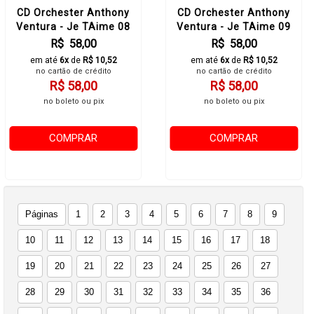
CD Orchester Anthony
CD Orchester Anthony
Ventura - Je TAime 08
Ventura - Je TAime 09
R$ 58,00
R$ 58,00
em até
6x
de
R$ 10,52
em até
6x
de
R$ 10,52
no cartão de crédito
no cartão de crédito
R$ 58,00
R$ 58,00
no boleto ou pix
no boleto ou pix
COMPRAR
COMPRAR
Páginas
1
2
3
4
5
6
7
8
9
10
11
12
13
14
15
16
17
18
19
20
21
22
23
24
25
26
27
28
29
30
31
32
33
34
35
36