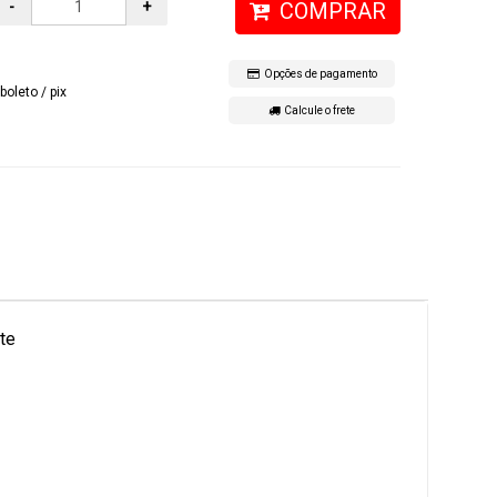
-
+
COMPRAR
Opções de pagamento
boleto / pix
Calcule o frete
te