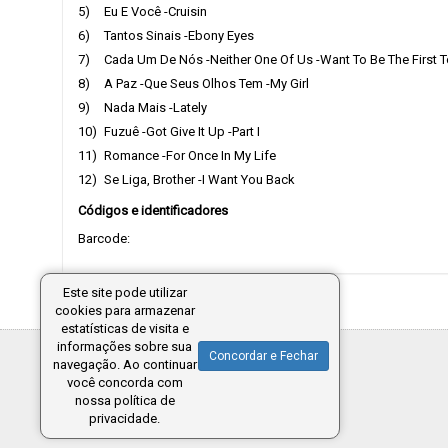
5)
Eu E Você -Cruisin
6)
Tantos Sinais -Ebony Eyes
7)
Cada Um De Nós -Neither One Of Us -Want To Be The First
8)
A Paz -Que Seus Olhos Tem -My Girl
9)
Nada Mais -Lately
10)
Fuzuê -Got Give It Up -Part I
11)
Romance -For Once In My Life
12)
Se Liga, Brother -I Want You Back
Códigos e identificadores
Barcode:
Este site pode utilizar
cookies para armazenar
estatísticas de visita e
informações sobre sua
Concordar e Fechar
navegação. Ao continuar
você concorda com
nossa política de
privacidade.