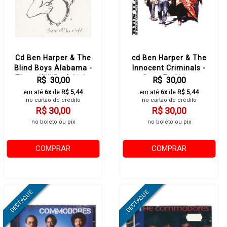
Cd Ben Harper & The
cd Ben Harper & The
Blind Boys Alabama -
Innocent Criminals -
There Will Be A Light
Burn To Shine
R$ 30,00
R$ 30,00
em até
6x
de
R$ 5,44
em até
6x
de
R$ 5,44
no cartão de crédito
no cartão de crédito
R$ 30,00
R$ 30,00
no boleto ou pix
no boleto ou pix
COMPRAR
COMPRAR