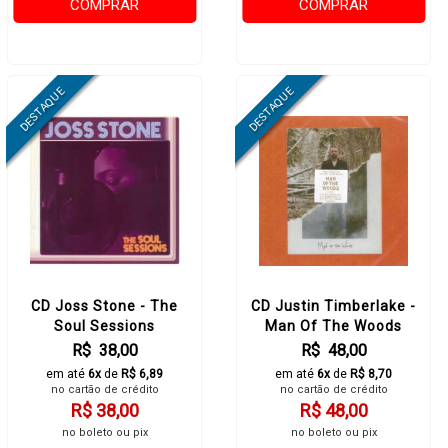
COMPRAR
COMPRAR
CD Joss Stone - The
CD Justin Timberlake -
Soul Sessions
Man Of The Woods
R$ 38,00
R$ 48,00
em até
6x
de
R$ 6,89
em até
6x
de
R$ 8,70
no cartão de crédito
no cartão de crédito
R$ 38,00
R$ 48,00
no boleto ou pix
no boleto ou pix