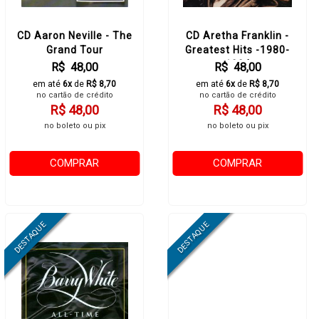
CD Aaron Neville - The
CD Aretha Franklin -
Grand Tour
Greatest Hits -1980-
1994
R$ 48,00
R$ 48,00
em até
6x
de
R$ 8,70
em até
6x
de
R$ 8,70
no cartão de crédito
no cartão de crédito
R$ 48,00
R$ 48,00
no boleto ou pix
no boleto ou pix
COMPRAR
COMPRAR