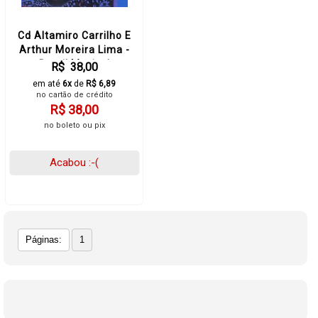
Cd Altamiro Carrilho E
Arthur Moreira Lima -
Brasil Musical
R$ 38,00
em até
6x
de
R$ 6,89
no cartão de crédito
R$ 38,00
no boleto ou pix
Acabou :-(
Páginas:
1