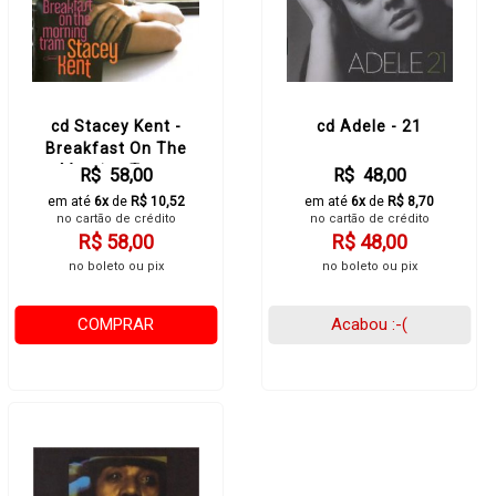
cd Stacey Kent -
cd Adele - 21
Breakfast On The
Morning Tram
R$ 58,00
R$ 48,00
em até
6x
de
R$ 10,52
em até
6x
de
R$ 8,70
no cartão de crédito
no cartão de crédito
R$ 58,00
R$ 48,00
no boleto ou pix
no boleto ou pix
COMPRAR
Acabou :-(