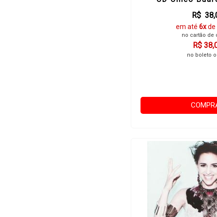
R$ 38,
em até
6x
de
no cartão de 
R$ 38,
no boleto o
COMPR