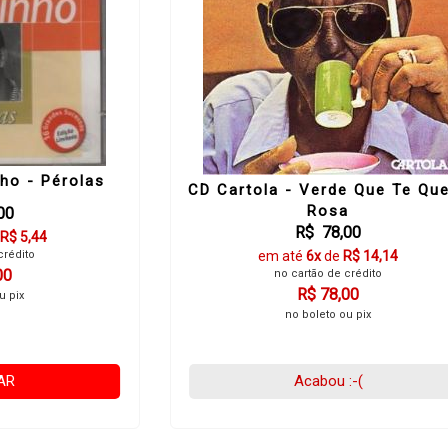
ho - Pérolas
CD Cartola - Verde Que Te Qu
Rosa
00
R$ 78,00
R$ 5,44
crédito
em até
6x
de
R$ 14,14
00
no cartão de crédito
R$ 78,00
u pix
no boleto ou pix
AR
Acabou :-(