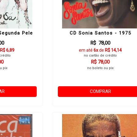
Segunda Pele
CD Sonia Santos - 1975
00
R$ 78,00
R$ 6,89
em até
6x
de
R$ 14,14
crédito
no cartão de crédito
00
R$ 78,00
u pix
no boleto ou pix
AR
COMPRAR