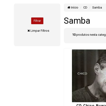
Início
CD
Samba
Samba
Filtrar
Limpar Filtros
10
produtos nesta categ
CD Chico Buar