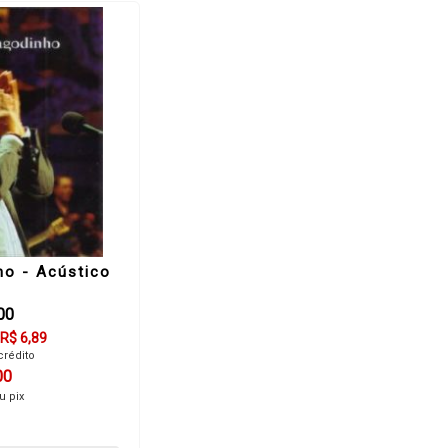
o - Acústico
00
R$ 6,89
crédito
00
u pix