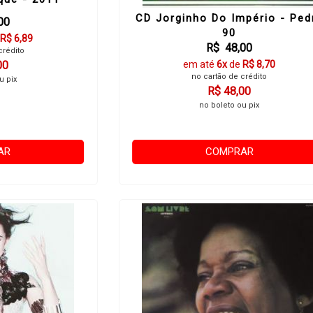
CD Jorginho Do Império - Ped
00
90
R$ 6,89
R$ 48,00
crédito
00
em até
6x
de
R$ 8,70
no cartão de crédito
u pix
R$ 48,00
no boleto ou pix
AR
COMPRAR