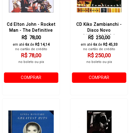
Cd Elton John - Rocket
CD Kiko Zambianchi -
Man - The Definitive
Disco Novo
Hits
AUTOGRAFADO
R$ 78,00
R$ 250,00
em até
6x
de
R$ 14,14
em até
6x
de
R$ 45,33
no cartão de crédito
no cartão de crédito
R$ 78,00
R$ 250,00
no boleto ou pix
no boleto ou pix
COMPRAR
COMPRAR