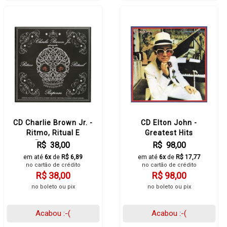
CD Charlie Brown Jr. -
CD Elton John -
Ritmo, Ritual E
Greatest Hits
Responsa
R$ 38,00
R$ 98,00
em até
6x
de
R$ 6,89
em até
6x
de
R$ 17,77
no cartão de crédito
no cartão de crédito
R$ 38,00
R$ 98,00
no boleto ou pix
no boleto ou pix
Acabou :-(
Acabou :-(