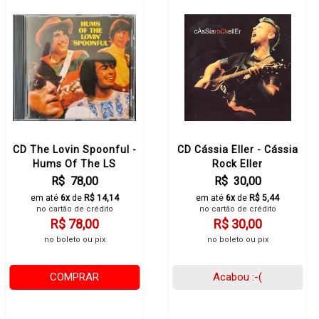
CD The Lovin Spoonful -
CD Cássia Eller - Cássia
Hums Of The LS
Rock Eller
R$ 78,00
R$ 30,00
em até
6x
de
R$ 14,14
em até
6x
de
R$ 5,44
no cartão de crédito
no cartão de crédito
R$ 78,00
R$ 30,00
no boleto ou pix
no boleto ou pix
COMPRAR
Acabou :-(