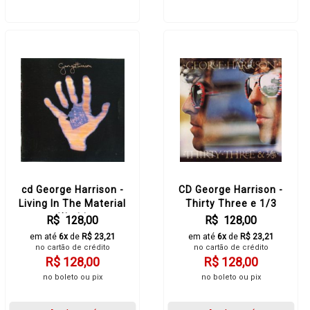
cd George Harrison -
CD George Harrison -
Living In The Material
Thirty Three e 1/3
World
R$ 128,00
R$ 128,00
em até
6x
de
R$ 23,21
em até
6x
de
R$ 23,21
no cartão de crédito
no cartão de crédito
R$ 128,00
R$ 128,00
no boleto ou pix
no boleto ou pix