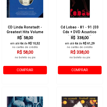
CD Linda Ronstadt -
Cd Lobao - 81 - 91 (03
Greatest Hits Volume
Cds + DVD Acustico
Two
MTV De 2007
R$ 58,00
R$ 338,00
em até
6x
de
R$ 10,52
em até
6x
de
R$ 61,29
no cartão de crédito
no cartão de crédito
R$ 58,00
R$ 338,00
no boleto ou pix
no boleto ou pix
COMPRAR
COMPRAR