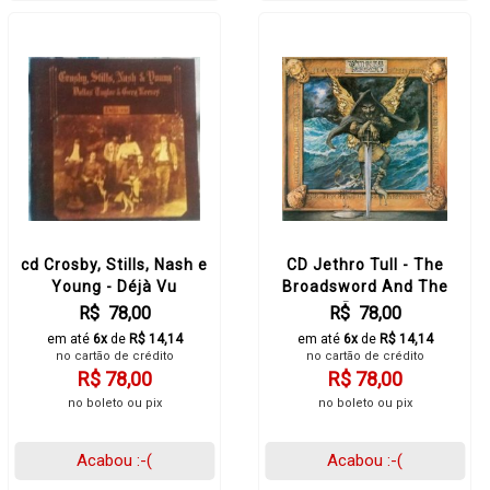
cd Crosby, Stills, Nash e
CD Jethro Tull - The
Young - Déjà Vu
Broadsword And The
Beast
R$ 78,00
R$ 78,00
em até
6x
de
R$ 14,14
em até
6x
de
R$ 14,14
no cartão de crédito
no cartão de crédito
R$ 78,00
R$ 78,00
no boleto ou pix
no boleto ou pix
Acabou :-(
Acabou :-(