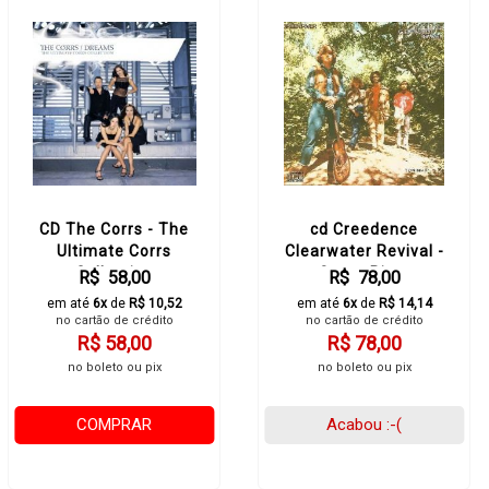
CD The Corrs - The
cd Creedence
Ultimate Corrs
Clearwater Revival -
Collection
Green River
R$ 58,00
R$ 78,00
em até
6x
de
R$ 10,52
em até
6x
de
R$ 14,14
no cartão de crédito
no cartão de crédito
R$ 58,00
R$ 78,00
no boleto ou pix
no boleto ou pix
COMPRAR
Acabou :-(