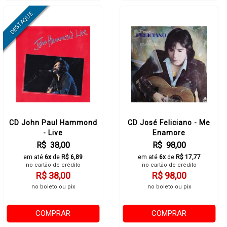
CD John Paul Hammond
CD José Feliciano - Me
- Live
Enamore
R$ 38,00
R$ 98,00
em até
6x
de
R$ 6,89
em até
6x
de
R$ 17,77
no cartão de crédito
no cartão de crédito
R$ 38,00
R$ 98,00
no boleto ou pix
no boleto ou pix
COMPRAR
COMPRAR