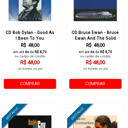
CD Bob Dylan - Good As
CD Bruce Ewan - Bruce
I Been To You
Ewan And The Solid
Senders
R$ 48,00
R$ 48,00
em até
6x
de
R$ 8,70
em até
6x
de
R$ 8,70
no cartão de crédito
no cartão de crédito
R$ 48,00
R$ 48,00
no boleto ou pix
no boleto ou pix
COMPRAR
COMPRAR