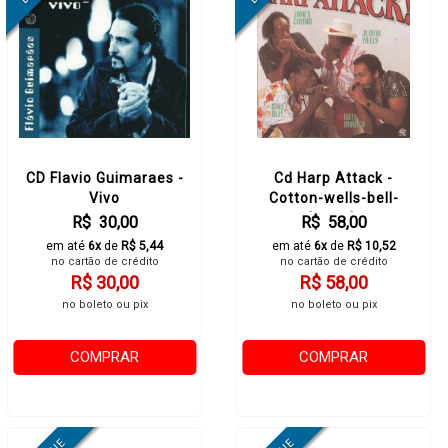
CD Flavio Guimaraes -
Cd Harp Attack -
Vivo
Cotton-wells-bell-
branch
R$ 30,00
R$ 58,00
em até
6x
de
R$ 5,44
em até
6x
de
R$ 10,52
no cartão de crédito
no cartão de crédito
R$ 30,00
R$ 58,00
no boleto ou pix
no boleto ou pix
COMPRAR
COMPRAR