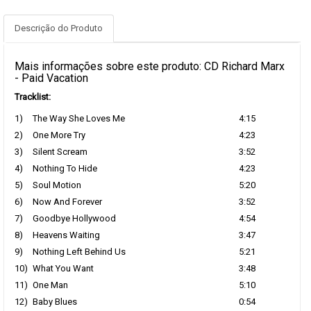
Descrição do Produto
Mais informações sobre este produto: CD Richard Marx
- Paid Vacation
Tracklist:
1)
The Way She Loves Me
4:15
2)
One More Try
4:23
3)
Silent Scream
3:52
4)
Nothing To Hide
4:23
5)
Soul Motion
5:20
6)
Now And Forever
3:52
7)
Goodbye Hollywood
4:54
8)
Heavens Waiting
3:47
9)
Nothing Left Behind Us
5:21
10)
What You Want
3:48
11)
One Man
5:10
12)
Baby Blues
0:54