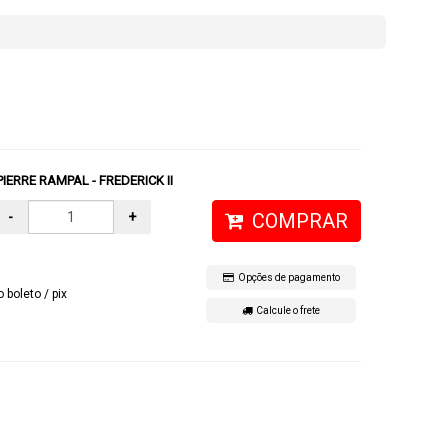
IERRE RAMPAL - FREDERICK II
-
+
COMPRAR
Opções de pagamento
o boleto / pix
Calcule o frete