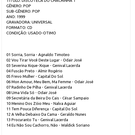
TÍTULO: DISCOTECA DO CHACRINHA 1
GÊNERO: POP
SUB-GÊNERO: POP
ANO: 1999
GRAVADORA: UNIVERSAL
FORMATO: CD
CONDIÇÃO: USADO-OTIMO
01 Sorria, Sorria - Agnaldo Timoteo
02 Vou Tirar Você Deste Lugar - Odair José
03 Severina Xique-Xique - Genival Lacerda
04 Fuscão Preto - Almir Rogério
05 Frevo Mulher - Capital Do Sol
06 Mon Amour, Meu Bem, Ma Femme - Odair José
07 Radinho De Pilha - Genival Lacerda
08 Uma Vida Só - Odair José
09 Secretária da Beira Do Cais - César Sampaio
10 Menino Dos Zóio Meu - Nalva Aguiar
11 Tem Pouca Diferença - Capital Do Sol
12 A Velha Debaixo Da Cama - Geraldo Nunes
13 Procuranto Tu - Genival Lacerda
14 Eu Não Sou Cachorro, Não - Waldick Soriano