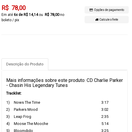
R$ 78,00
Opções de pagamento
R$ 78,00
6x de R$ 14,14
no
boleto / pix
Calcule o frete
Descrição do Produto
Mais informações sobre este produto: CD Charlie Parker
- Chasin His Legendary Tunes
Tracklist:
1)
Nows The Time
3:17
2)
Parkers Mood
3:02
3)
Leap Frog
2:35
4)
Moose The Mooche
5:14
5)
Bloomdido
3:25