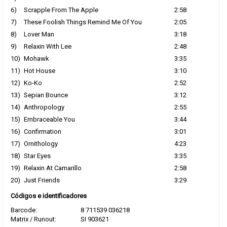
6)
Scrapple From The Apple
2:58
7)
These Foolish Things Remind Me Of You
2:05
8)
Lover Man
3:18
9)
Relaxin With Lee
2:48
10)
Mohawk
3:35
11)
Hot House
3:10
12)
Ko-Ko
2:52
13)
Sepian Bounce
3:12
14)
Anthropology
2:55
15)
Embraceable You
3:44
16)
Confirmation
3:01
17)
Ornithology
4:23
18)
Star Eyes
3:35
19)
Relaxin At Camarillo
2:58
20)
Just Friends
3:29
Códigos e identificadores
Barcode:
8 711539 036218
Matrix / Runout:
SI 903621