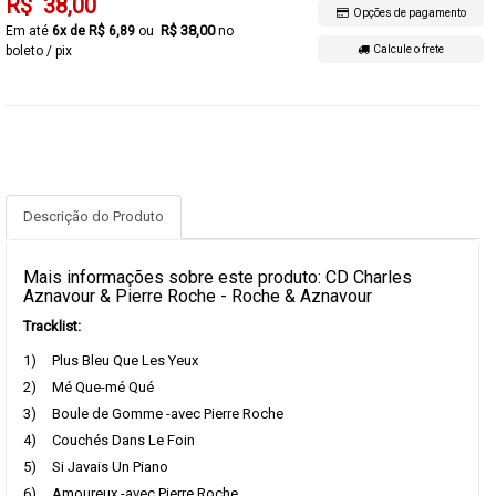
R$ 38,00
Opções de pagamento
R$ 38,00
6x de R$ 6,89
no
boleto / pix
Calcule o frete
Descrição do Produto
Mais informações sobre este produto: CD Charles
Aznavour & Pierre Roche - Roche & Aznavour
Tracklist:
1)
Plus Bleu Que Les Yeux
2)
Mé Que-mé Qué
3)
Boule de Gomme -avec Pierre Roche
4)
Couchés Dans Le Foin
5)
Si Javais Un Piano
6)
Amoureux -avec Pierre Roche