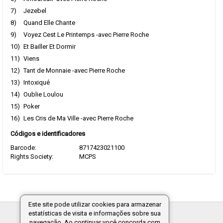
7)
Jezebel
8)
Quand Elle Chante
9)
Voyez Cest Le Printemps -avec Pierre Roche
10)
Et Bailler Et Dormir
11)
Viens
12)
Tant de Monnaie -avec Pierre Roche
13)
Intoxiqué
14)
Oublie Loulou
15)
Poker
16)
Les Cris de Ma Ville -avec Pierre Roche
Códigos e identificadores
Barcode:
8717423021100
Rights Society:
MCPS
Este site pode utilizar cookies para armazenar
estatísticas de visita e informações sobre sua
Tecnologia:
navegação. Ao continuar você concorda com