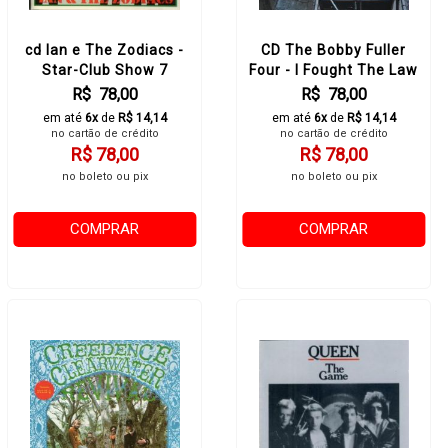
cd Ian e The Zodiacs -
CD The Bobby Fuller
Star-Club Show 7
Four - I Fought The Law
R$ 78,00
R$ 78,00
em até
6x
de
R$ 14,14
em até
6x
de
R$ 14,14
no cartão de crédito
no cartão de crédito
R$ 78,00
R$ 78,00
no boleto ou pix
no boleto ou pix
COMPRAR
COMPRAR