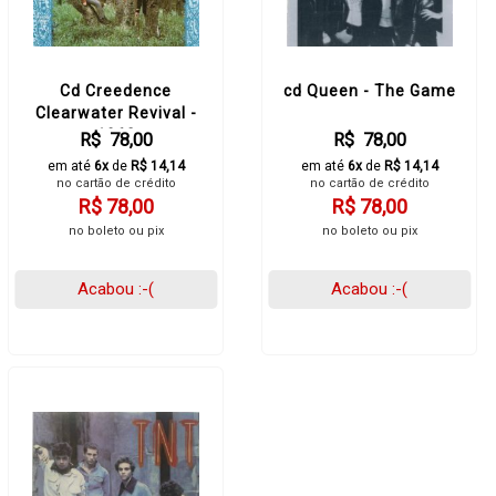
Cd Creedence
cd Queen - The Game
Clearwater Revival -
1968
R$ 78,00
R$ 78,00
em até
6x
de
R$ 14,14
em até
6x
de
R$ 14,14
no cartão de crédito
no cartão de crédito
R$ 78,00
R$ 78,00
no boleto ou pix
no boleto ou pix
Acabou :-(
Acabou :-(