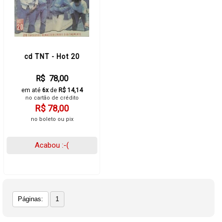
cd TNT - Hot 20
R$ 78,00
em até
6x
de
R$ 14,14
no cartão de crédito
R$ 78,00
no boleto ou pix
Acabou :-(
Páginas:
1